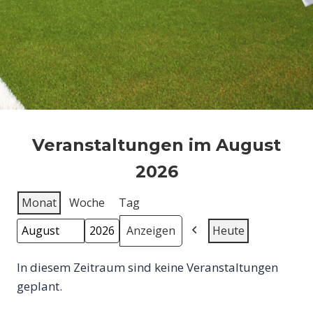
Veranstaltungen im August
2026
Monat
Woche
Tag
Heute
Z
M
J
u
o
a
In diesem Zeitraum sind keine Veranstaltungen
r
n
h
geplant.
ü
at
r
c