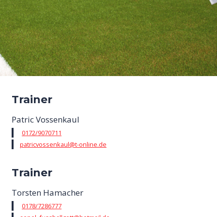
Trainer
Patric Vossenkaul
0172/9070711
patricvossenkaul@t-online.de
Trainer
Torsten Hamacher
0178/7286777